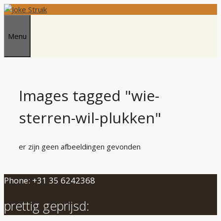
Ga
naar
de
Menu
inhoud
Images tagged "wie-
sterren-wil-plukken"
er zijn geen afbeeldingen gevonden
Phone: +31 35 6242368
prettig geprijsd: